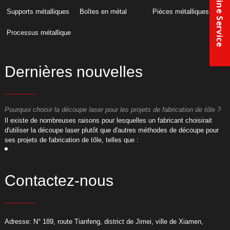
Online Service
Supports métalliques
Boîtes en métal
Pièces métalliques
Processus métallique
Dernières nouvelles
Pourquoi choisir la découpe laser pour les projets de fabrication de tôle ?
P
​Il existe de nombreuses raisons pour lesquelles un fabricant choisirait
​
d'utiliser la découpe laser plutôt que d'autres méthodes de découpe pour
d
ses projets de fabrication de tôle, telles que :
s
Contactez-nous
Adresse: N° 189, route Tianfeng, district de Jimei, ville de Xiamen,