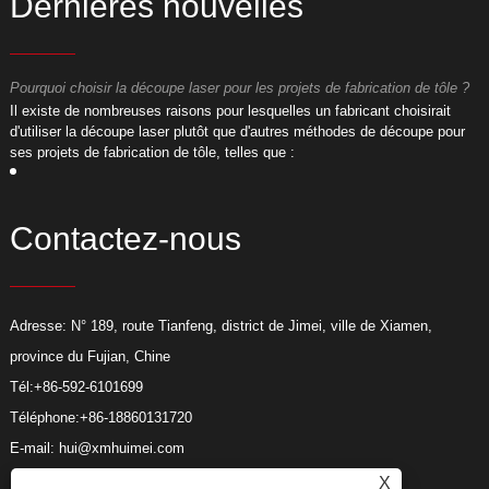
Dernières nouvelles
Pourquoi choisir la découpe laser pour les projets de fabrication de tôle ?
P
​Il existe de nombreuses raisons pour lesquelles un fabricant choisirait
​
d'utiliser la découpe laser plutôt que d'autres méthodes de découpe pour
d
ses projets de fabrication de tôle, telles que :
s
Contactez-nous
Adresse: N° 189, route Tianfeng, district de Jimei, ville de Xiamen,
province du Fujian, Chine
Tél:
+86-592-6101699
Téléphone:
+86-18860131720
E-mail:
hui@xmhuimei.com
X