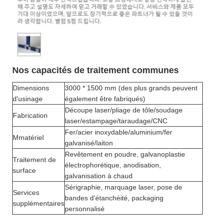
Nos capacités de traitement communes
Dimensions
3000 * 1500 mm (des plus grands peuvent
d'usinage
également être fabriqués)
Découpe laser/pliage de tôle/soudage
Fabrication
laser/estampage/taraudage/CNC
Fer/acier inoxydable/aluminium/fer
Mmatériel
galvanisé/laiton
Revêtement en poudre, galvanoplastie
Traitement de
électrophorétique, anodisation,
surface
galvanisation à chaud
Sérigraphie, marquage laser, pose de
Services
bandes d'étanchéité, packaging
supplémentaires
personnalisé