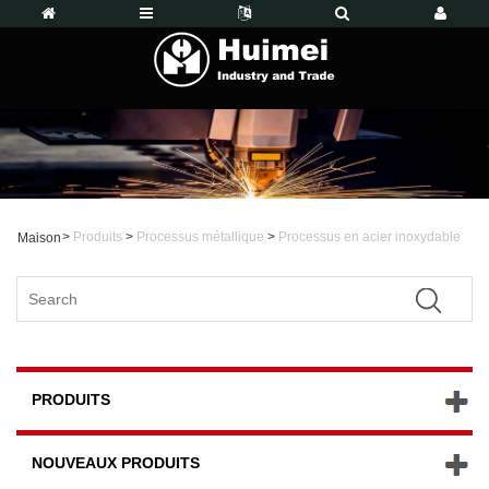
>
Produits
>
Processus métallique
>
Processus en acier inoxydable
Maison
PRODUITS
NOUVEAUX PRODUITS