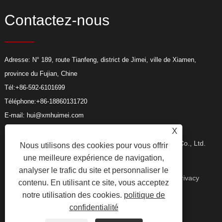
Contactez-nous
Adresse: N° 189, route Tianfeng, district de Jimei, ville de Xiamen,
province du Fujian, Chine
Tél:
+86-592-6101699
Téléphone:
+86-18860131720
E-mail:
hui@xmhuimei.com
X
Copyright © 2024 Xiamen Huimei Industry and Trade Co., Ltd.
Nous utilisons des cookies pour vous offrir
une meilleure expérience de navigation,
analyser le trafic du site et personnaliser le
Tous droits réservés.
Liens
Sitemap
RSS
XML
Privacy
contenu. En utilisant ce site, vous acceptez
notre utilisation des cookies.
politique de
confidentialité
Policy