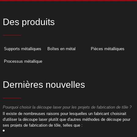
Des produits
Supports métalliques
Boîtes en métal
Pièces métalliques
Processus métallique
Dernières nouvelles
Pourquoi choisir la découpe laser pour les projets de fabrication de tôle ?
P
​Il existe de nombreuses raisons pour lesquelles un fabricant choisirait
​
d'utiliser la découpe laser plutôt que d'autres méthodes de découpe pour
d
ses projets de fabrication de tôle, telles que :
s