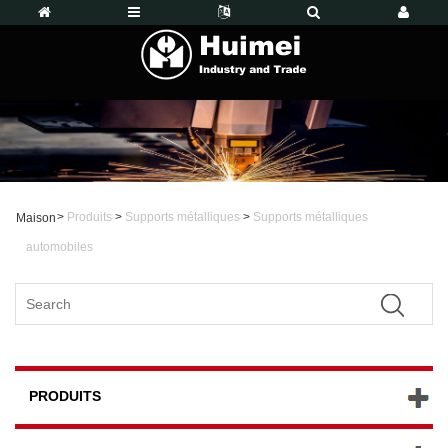
>
Produits
>
Supports métalliques
>
Supports métalliques
Maison
automobiles
PRODUITS