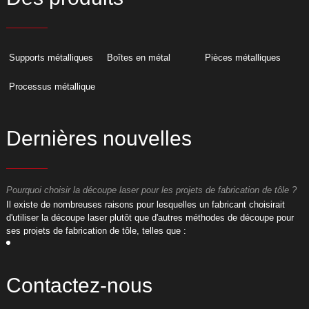
Supports métalliques
Boîtes en métal
Pièces métalliques
Processus métallique
Dernières nouvelles
Pourquoi choisir la découpe laser pour les projets de fabrication de tôle ?
P
​Il existe de nombreuses raisons pour lesquelles un fabricant choisirait
​
d'utiliser la découpe laser plutôt que d'autres méthodes de découpe pour
d
ses projets de fabrication de tôle, telles que :
s
Contactez-nous