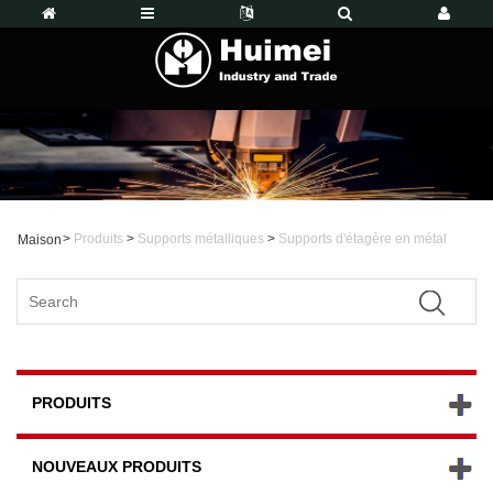
>
Produits
>
Supports métalliques
>
Supports d'étagère en métal
Maison
PRODUITS
NOUVEAUX PRODUITS