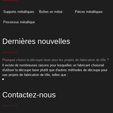
Supports métalliques
Boîtes en métal
Pièces métalliques
Processus métallique
Dernières nouvelles
Pourquoi choisir la découpe laser pour les projets de fabrication de tôle ?
P
​Il existe de nombreuses raisons pour lesquelles un fabricant choisirait
​
d'utiliser la découpe laser plutôt que d'autres méthodes de découpe pour
d
ses projets de fabrication de tôle, telles que :
s
Contactez-nous