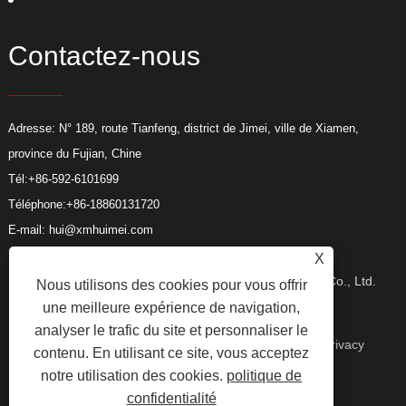
Contactez-nous
Adresse: N° 189, route Tianfeng, district de Jimei, ville de Xiamen,
province du Fujian, Chine
Tél:
+86-592-6101699
Téléphone:
+86-18860131720
E-mail:
hui@xmhuimei.com
X
Copyright © 2024 Xiamen Huimei Industry and Trade Co., Ltd.
Nous utilisons des cookies pour vous offrir
une meilleure expérience de navigation,
analyser le trafic du site et personnaliser le
Tous droits réservés.
Liens
Sitemap
RSS
XML
Privacy
contenu. En utilisant ce site, vous acceptez
notre utilisation des cookies.
politique de
confidentialité