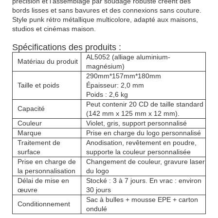
précision et l'assemblage par soudage robuste créent des
bords lisses et sans bavures et des connexions sans couture.
Style punk rétro métallique multicolore, adapté aux maisons,
studios et cinémas maison.
Spécifications des produits :
AL5052 (alliage aluminium-
Matériau du produit
magnésium)
290mm*157mm*180mm
Taille et poids
Épaisseur: 2,0 mm
Poids : 2,6 kg
Peut contenir 20 CD de taille standard
Capacité
(142 mm x 125 mm x 12 mm).
Couleur
Violet, gris, support personnalisé
Marque
Prise en charge du logo personnalisé
Traitement de
Anodisation, revêtement en poudre,
surface
supporte la couleur personnalisée
Prise en charge de
Changement de couleur, gravure laser
la personnalisation
du logo
Délai de mise en
Stocké : 3 à 7 jours. En vrac : environ
œuvre
30 jours
Sac à bulles + mousse EPE + carton
Conditionnement
ondulé