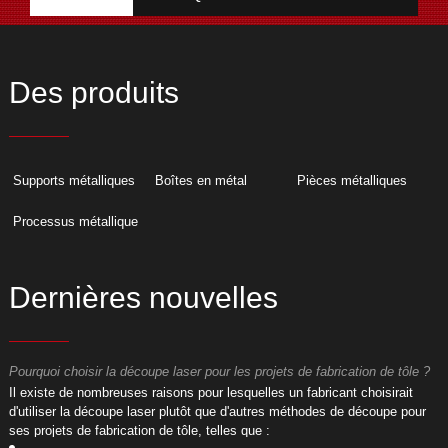
Des produits
Supports métalliques
Boîtes en métal
Pièces métalliques
Processus métallique
Dernières nouvelles
Pourquoi choisir la découpe laser pour les projets de fabrication de tôle ?
P
​Il existe de nombreuses raisons pour lesquelles un fabricant choisirait
​
d'utiliser la découpe laser plutôt que d'autres méthodes de découpe pour
d
ses projets de fabrication de tôle, telles que :
s