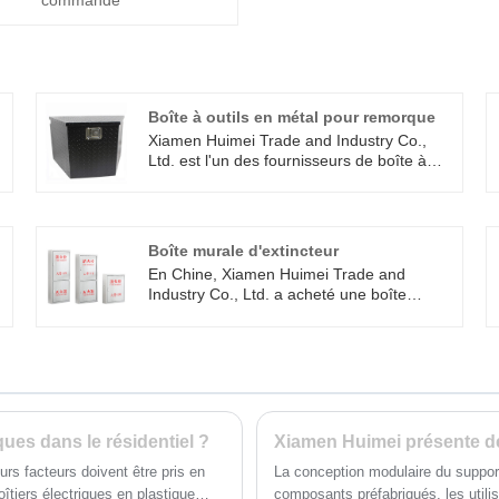
commande
Boîte à outils en métal pour remorque
Xiamen Huimei Trade and Industry Co.,
Ltd. est l'un des fournisseurs de boîte à
outils en métal pour remorque, qui adopte
une conception à triple joint et convient aux
flottes d'ingénierie, à l'exploration en plein
air et aux équipes de maintenance
Boîte murale d'extincteur
professionnelles. Bienvenue à acheter
En Chine, Xiamen Huimei Trade and
dans notre usine et nous pouvons offrir
Industry Co., Ltd. a acheté une boîte
des remises raisonnables.
murale d'extincteur, qui peut répondre aux
besoins de stockage des extincteurs à
divers endroits, garantissant un accès
rapide en cas d'incendie. Marque: Huimei
Matériau: acier inoxydable
Personnalisation: OEM / ODM acceptable
MOQ: 50 Certificat: ISO CE Délai de
ques dans le résidentiel ?
livraison: 15-30 jours Pays d'origine:
ieurs facteurs doivent être pris en
La conception modulaire du support
Xiamen, Chine Capacité
oîtiers électriques en plastique
composants préfabriqués, les utili
t
d'approvisionnement: 1 000 000 unités par