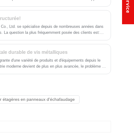
aient besoin d'augmenter le nombre de niveaux de stockage ou
 manière simple et pratique.
ructurée!
 Co., Ltd. se spécialise depuis de nombreuses années dans
es. La question la plus fréquemment posée des clients est:
lée?".
le durable de vis métalliques
égrante d'une variété de produits et d'équipements depuis le
strie moderne devient de plus en plus avancée, le problème de
vis métalliques devient de plus en plus apparente. Le
t également constamment mis à jour, cet article sera
y Co., Ltd vous amènera à comprendre comment les
de protection de l'environnement deviennent des vis
ur étagères en panneaux d'échafaudage