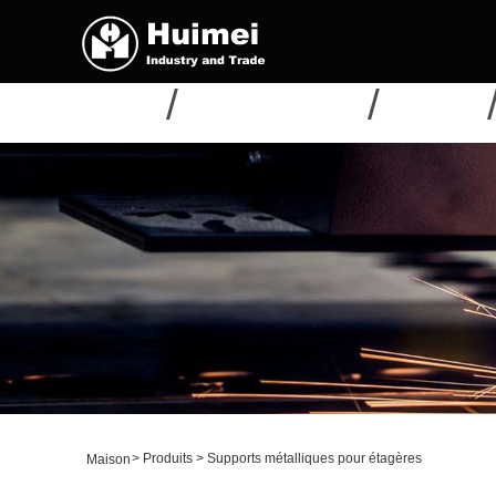
MAISON
À PROPOS DE NOUS
PRODUITS
>
Produits
>
Supports métalliques pour étagères
Maison