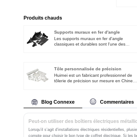
Produits chauds
Supports muraux en fer d'angle
Les supports muraux en fer d'angle
classiques et durables sont l'une des
pièces courantes de la vie. Xiamen Huimei
Trading Co., LTD., en tant que fabricant,
propose des produits de différentes tailles.
Bienvenue à l'achat.
Tôle personnalisée de précision
Huimei est un fabricant professionnel de
tôlerie de précision sur mesure en Chine.
Que vous ayez besoin d'un blindage de
précision pour un équipement de
communication, d'un squelette de robot
Blog Connexe
Commentaires
pour un équipement d'automatisation ou
d'une structure de support centrale pour
des instruments médicaux, notre tolérance
de tôlerie personnalisée de précision peut
Peut-on utiliser des boîtiers électriques métalli
être contrôlée à ± 0,05 mm. Cela signifie
Lorsqu’il s’agit d’installations électriques résidentielles, plus
que nos pièces sont livrées sur votre ligne
compte pour choisir le bon type de coffret électrique. Si les b
de production et peuvent être parfaitemen