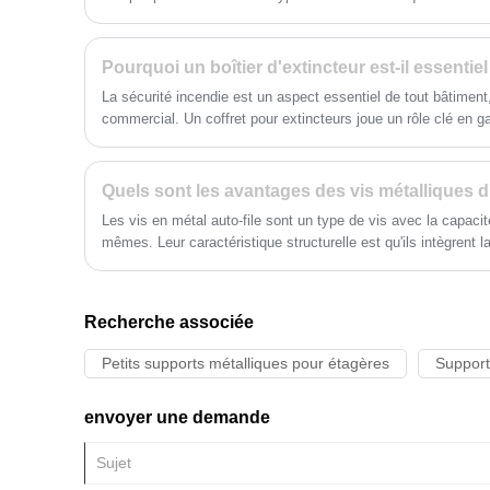
assemblées sans retouche, améliorant
sont couramment utilisés en raison de leur prix abordable et de 
directement l'efficacité de votre
boîtiers électriques en métal ont également leur place dans ce
assemblage et la stabilité de votre
nous explorerons la question de savoir si vous pouvez utiliser
Pourquoi un boîtier d'extincteur est-il essentie
production.
métalliques dans un environnement résidentiel, en mettant e
La sécurité incendie est un aspect essentiel de tout bâtiment, 
scénarios spécifiques dans lesquels les boîtiers électriques
commercial. Un coffret pour extincteurs joue un rôle clé en g
autorisés mais également recommandés.
soient facilement accessibles en cas d'urgence.
Les vis en métal auto-file sont un type de vis avec la capacit
mêmes. Leur caractéristique structurelle est qu'ils intègrent l
la fonction de resserrement en un seul composant.
Recherche associée
Petits supports métalliques pour étagères
Support
envoyer une demande