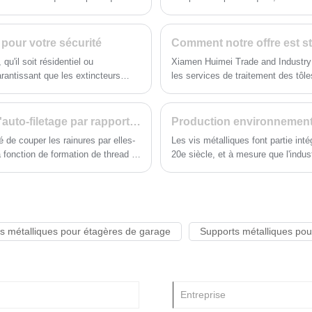
mois
leur facilité d’installation, les
fonction de leurs besoins, qu'ils 
rtains scénarios. Dans cet article,
d'ajuster la hauteur du support, de
 des boîtiers électriques
l pour votre sécurité
Comment notre offre est st
n évidence les avantages et les
qu'il soit résidentiel ou
Xiamen Huimei Trade and Industry
 métalliques sont non seulement
arantissant que les extincteurs
les services de traitement des tôl
"Comment la citation est-elle calcu
Quels sont les avantages des vis métalliques d'auto-filetage par rapport aux autres vis?
Production environnementa
é de couper les rainures par elles-
Les vis métalliques font partie int
a fonction de formation de thread et
20e siècle, et à mesure que l'indu
la pollution dans la production de 
développement des vis en métal es
Xiamen Huimei Trade and Industr
matériaux de fabrication verte et 
métalliques.
s métalliques pour étagères de garage
Supports métalliques po