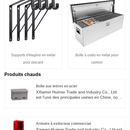
Supports d'étagère en métal
Boîte à outils en métal pour
pour placard
camion
Produits chauds
Boîte aux lettres en acier
XXiamin Huimei Trade and Industry Co., Ltd.
est l'une des principales usines en Chine, nous
nous spécialisons dans la fourniture d'une
boîte aux lettres en acier et nous nous
concentrons sur le service client pour garantir
que les besoins de nos clients sont satisfaits.
Matériau: acier inoxydable Personnalisation:
Armoire à extincteur commercial
OEM / ODM acceptable MOQ: 50 Certificat:
Xiamen Huimei Trade and Industry Co., Ltd est