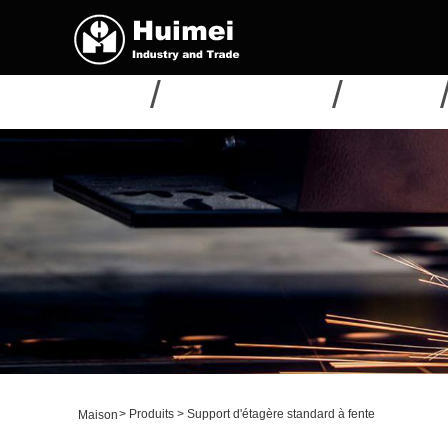
MAISON
À PROPOS DE NOUS
PRODUITS
>
Produits
>
Support d'étagère standard à fente
Maison