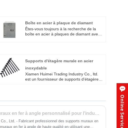
Boîte en acier à plaque de diamant
Êtes-vous toujours à la recherche de la
boîte en acier à plaques de diamant avec
des performances élevées ? L'usine
Xiamen Huimei peut concevoir pour vous.
Elle est plus antidérapante que les boîtes à
outils ordinaires en alliage d'aluminium et
possède une grande capacité, permettant
Supports d'étagère murale en acier
un rangement facile de divers outils et
inoxydable
accessoires. Bienvenue pour envoyer une
Xiamen Huimei Trading Industry Co., ltd.
demande.
est un fournisseur de supports d'étagères
murales en acier inoxydable en Chine. En
tant qu'usine, nous offrons des services
professionnels et des prix plus avantageux.
Online Service
Il est soutenu par de l'acier inoxydable de
haute qualité et de l'acier laminé à froid,
avec une conception simple et intégrée. Si
Précision des supports muraux en fer à angle personnalisé pour l'industrie et la construction!
vous êtes intéressé, veuillez nous
contacter. Nous adhérons aux principes
Co., Ltd. - Fabricant professionnel des supports muraux en
d'assurance qualité, de prix abordables et
muraux en fer à angle de haute qualité en utilisant une