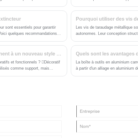
d'un clavier, de livres ou d'autres
technologie avancée de coupe laser
fournitures de bureau, ce plateau offre
précision assure une précision dimen
beaucoup d'espace d'extension flexible.
l'installation facile.
extincteur
Pourquoi utiliser des vis 
eur sont essentiels pour garantir
Les vis de taraudage métallique s
. Voici quelques recommandations
autonomes. Leur conception structu
de base et la fixation.
Comment les supports d'étagères en métal mènent à un nouveau style de décoration d'intérieur
ratifs et fonctionnels ? Décoratif
La boîte à outils en aluminium car
à partir d'un alliage en aluminium 
ntes et des œuvres d'art,