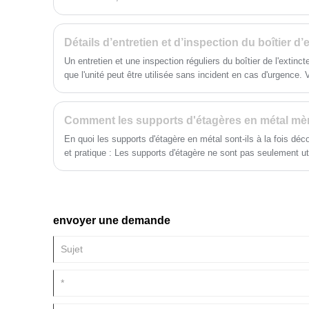
assemblées sans retouche, améliorant
esthétiques.
directement l'efficacité de votre
assemblage et la stabilité de votre
production.
Détails d’entretien et d’inspection du boîtier d’
Un entretien et une inspection réguliers du boîtier de l'extinct
que l'unité peut être utilisée sans incident en cas d'urgence
spécifiques en matière d’entretien et d’inspection :
En quoi les supports d'étagère en métal sont-ils à la fois déco
et pratique : Les supports d'étagère ne sont pas seulement utilisés comme support, mais
également comme espace d'affichage pour des livres, des pla
améliorant ainsi l'esthétique de votre maison.
envoyer une demande