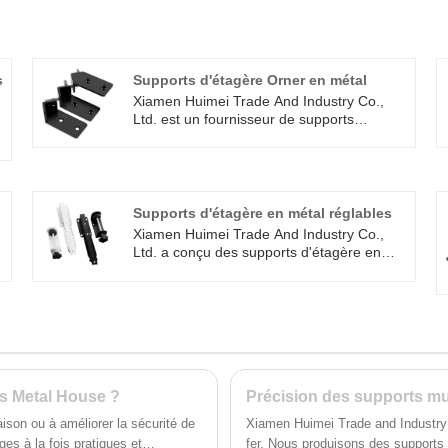
s
Supports d'étagère Orner en métal
Xiamen Huimei Trade And Industry Co.,
Ltd. est un fournisseur de supports
d'étagères Orner en métal pour les
nouveaux et anciens clients, qui peuvent
répondre aux besoins d'approvisionnement
industriels et résidentiels. Si vous avez des
besoins, les clients sont invités à visiter
Supports d'étagère en métal réglables
notre usine pour inspection.
Xiamen Huimei Trade And Industry Co.,
Ltd. a conçu des supports d'étagère en
métal réglables de haute qualité pour les
personnes disposant de peu d'espace à la
maison ou au bureau. Les supports
peuvent être installés sans percer de trous,
ce qui réduit considérablement les
dommages aux meubles. L'installation
facile et la construction stable le rendent
idéal pour toute maison ou bureau où un
es Metal House ?
espace de bureau supplémentaire est
aison ou à améliorer la sécurité de
Xiamen Huimei Trade and Industry 
t
nécessaire. Qu'il s'agisse d'un moniteur,
ges à la fois pratiques et
fer. Nous produisons des supports 