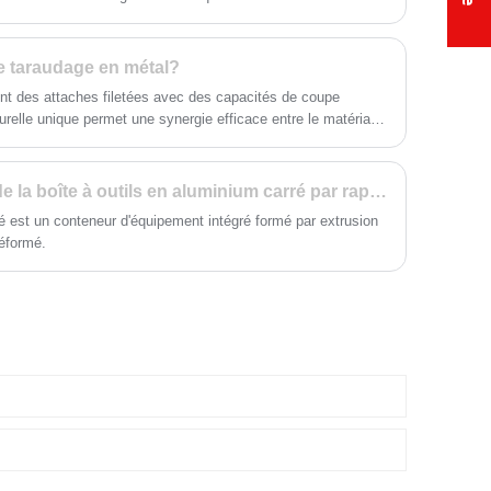
de service de premier ordre.
 et de flexion CNC. Notre processus de fabrication de
sionnelle précise, ce qui facilite la stabilité structurelle et
de taraudage en métal?
ont des attaches filetées avec des capacités de coupe
relle unique permet une synergie efficace entre le matériau
Quels sont les avantages de la boîte à outils en aluminium carré par rapport aux autres matériaux?
ré est un conteneur d'équipement intégré formé par extrusion
déformé.