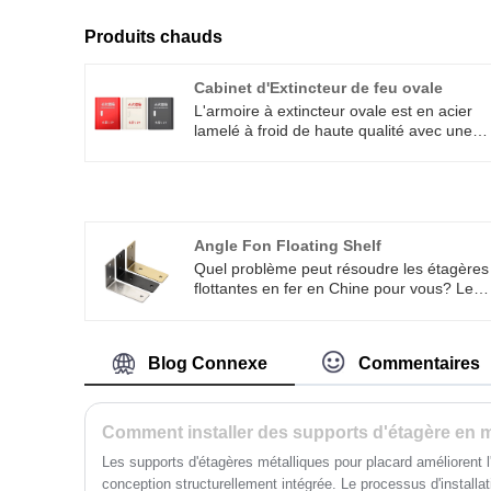
Produits chauds
Cabinet d'Extincteur de feu ovale
L'armoire à extincteur ovale est en acier
lamelé à froid de haute qualité avec une
excellente résistance à la corrosion et à
l'impact, garantissant que l'extincteur peut
être protégé des dommages dans divers
environnements. Bienvenue à l'acheter
dans notre usine de Xiamen Huimei Trade
Angle Fon Floating Shelf
and Industry Co., Ltd.
Quel problème peut résoudre les étagères
flottantes en fer en Chine pour vous? Le
fabricant professionnel Xiamen Huimei
Trade and Industry Co., Ltd. vous répond.
Angle étagère flottante en fer peut vous
Blog Connexe
Commentaires
aider à réparer les cadres de lit lâche, les
tables et les chaises bancales, les
compartiments bas dans les armoires et
les tiroirs en vrac. L'étagère flottante en fe
Comment installer des supports d'étagère en m
est disponible dans une variété de tailles
Les supports d'étagères métalliques pour placard améliorent l'
pour répondre à un large éventail de
conception structurellement intégrée. Le processus d'installat
besoins.