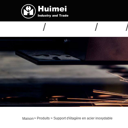
MAISON
À PROPOS DE NOUS
PRODUITS
>
Produits
>
Support d'étagère en acier inoxydable
Maison