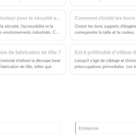
d'un clavier, de livres ou d'autres
ntir la stabilité portante à long
Maintenant, j'ai troqué des lignes 
fournitures de bureau, ce plateau offre
demeure. Lorsqu’il s’agissait de pro
beaucoup d'espace d'extension flexible.
outils en métal, en particulier cel
Comment choisir le meilleur petit support d'extincteur pour la sécurité et l'efficacité
décision est une évidence pour tout
a sécurité, l'accessibilité et la
Choisir les bons supports d'étagèr
es environnements industriels. Ce
correspondre la taille et la couleur
'installation et les conseils de
matériau, le traitement de surface e
 vous recherchiez la durabilité, la
dans la sécurité et les performanc
avis d'experts et des conseils
ets de fabrication de tôle ?
oisirait d'utiliser la découpe laser
Lorsqu'il s'agit de câblage et d'inst
brication de tôle, telles que :
préoccupations primordiales. Les b
jouent un rôle crucial dans l’héber
Avec deux matériaux principaux su
la question se pose : lequel est le
avantages des boîtiers électriques
les versions en plastique, notammen
long terme.