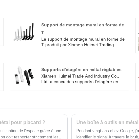
Support de montage mural en forme de
T
Le support de montage mural en forme de
T produit par Xiamen Huimei Trading
Industry Co., Ltd. a une apparence simple
et une forte capacité de charge, et
convient à divers supports de charge.
Adoptant un design invisible, il est presque
Supports d'étagère en métal réglables
invisible lors de son utilisation, apportant
Xiamen Huimei Trade And Industry Co.,
un effet esthétique discret à votre
Ltd. a conçu des supports d'étagère en
décoration intérieure. Si vous avez besoin
métal réglables de haute qualité pour les
de nous contacter, nous pouvons vous
personnes disposant de peu d'espace à la
fournir des échantillons gratuits.
maison ou au bureau. Les supports
peuvent être installés sans percer de trous,
ce qui réduit considérablement les
dommages aux meubles. L'installation
r
facile et la construction stable le rendent
étal pour placard ?
idéal pour toute maison ou bureau où un
utilisation de l'espace grâce à une
Pendant vingt ans chez Google, j'ai
espace de bureau supplémentaire est
ion doit respecter strictement les
identifier le signal à travers le brui
nécessaire. Qu'il s'agisse d'un moniteur,