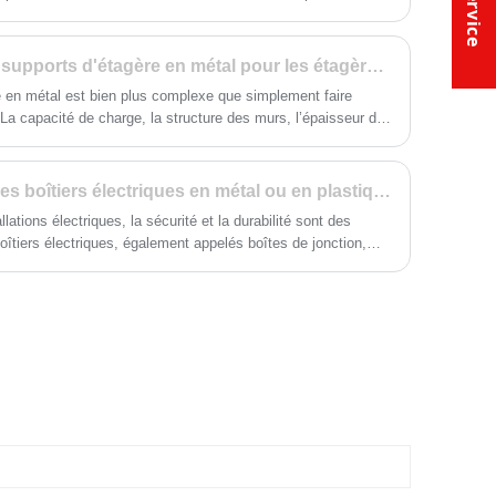
de code contre des clés, mais le même état d'esprit analytique
téger mes outils, le choix était clair. J'ai choisi une boîte à
le de Huimei. Laissez-moi vous expliquer pourquoi cette
Comment choisir les bons supports d'étagère en métal pour les étagères murales
 utilisateur sérieux.
e en métal est bien plus complexe que simplement faire
. La capacité de charge, la structure des murs, l’épaisseur du
t l’environnement d’installation jouent tous un rôle essentiel
es à long terme.
Est-il préférable d’utiliser des boîtiers électriques en métal ou en plastique ?
allations électriques, la sécurité et la durabilité sont des
oîtiers électriques, également appelés boîtes de jonction,
gement et la protection des connexions et des fils électriques.
r le marché – le métal et le plastique (notamment le PVC) –
 meilleur ? Dans cet article, nous approfondirons les
 métalliques, en soulignant pourquoi ils surpassent souvent
t en termes de solidité, de résistance au feu et de fiabilité à