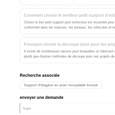
principes mécaniques et les propriétés des matériaux pour gara
terme du support.
Choisir le bon petit support pour extincteur est essentiel pour l
conformité dans les maisons, les bureaux, les véhicules et l
guide complet explore les types, les matériaux, les méthodes d
sélection pour vous aider à prendre une décision éclairée. Que
portabilité ou l'intégration esthétique, cet article fournit des 
Pourquoi choisir la découpe laser pour les proj
pratiques.
​Il existe de nombreuses raisons pour lesquelles un fabricant ch
plutôt que d'autres méthodes de découpe pour ses projets de fa
Recherche associée
Support d'étagère en acier inoxydable brossé
envoyer une demande