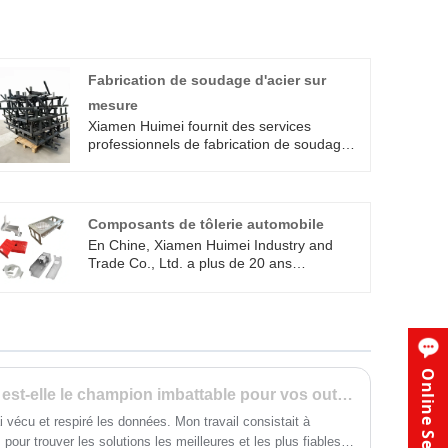
Fabrication de soudage d'acier sur
mesure
Xiamen Huimei fournit des services
professionnels de fabrication de soudage
d'acier sur mesure, en utilisant l'acier au
carbone Q235 et l'acier laminé à froid
SPCC comme matériaux principaux. Grâce
à des procédés de soudage MIG et TIG de
Composants de tôlerie automobile
précision, nous personnalisons diverses
En Chine, Xiamen Huimei Industry and
pièces soudées en acier au carbone et
Trade Co., Ltd. a plus de 20 ans
cadres industriels, supports et composants
d'expérience dans la fabrication de
structurels fixes.
composants en tôle automobile en Chine.
Chaque produit que nous fabriquons
répond aux exigences de résistance, de
précision et de sécurité de l’industrie
automobile. Si vous le recherchez, veuillez
Online Service
nous contacter à temps.
Une boîte à outils en métal est-elle le champion imbattable pour vos outils ?
 vécu et respiré les données. Mon travail consistait à
t, pour trouver les solutions les meilleures et les plus fiables.