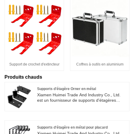
Coffres à outils en aluminium
Support de crochet d'extincteur
Produits chauds
Supports d'étagère Orner en métal
Xiamen Huimei Trade And Industry Co., Ltd.
est un fournisseur de supports d'étagères
Orner en métal pour les nouveaux et anciens
clients, qui peuvent répondre aux besoins
d'approvisionnement industriels et résidentiels.
Si vous avez des besoins, les clients sont
invités à visiter notre usine pour inspection.
Supports d'étagère en métal pour placard
Xiamen Huimei Trade And Industry Co., Ltd.