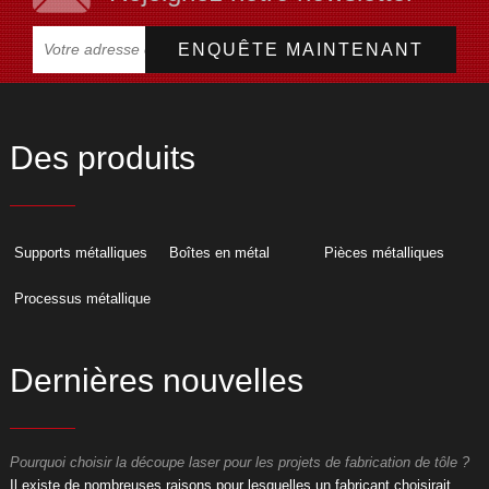
Des produits
Supports métalliques
Boîtes en métal
Pièces métalliques
Processus métallique
Dernières nouvelles
Pourquoi choisir la découpe laser pour les projets de fabrication de tôle ?
P
​Il existe de nombreuses raisons pour lesquelles un fabricant choisirait
​