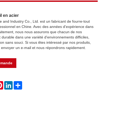
l en acier
and Industry Co., Ltd. est un fabricant de fourre-tout
ofessionnel en Chine. Avec des années d'expérience dans
 traitement, nous nous assurons que chacun de nos
t durable dans une variété d'environnements difficiles,
ion sans souci. Si vous êtes intéressé par nos produits,
s envoyer un e-mail et nous répondrons rapidement.
emande
atsApp
Pinterest
LinkedIn
Share