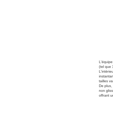
L'équipe
(tel que
L'intéri
instanta
tailles v
De plus,
non glis
offrant u