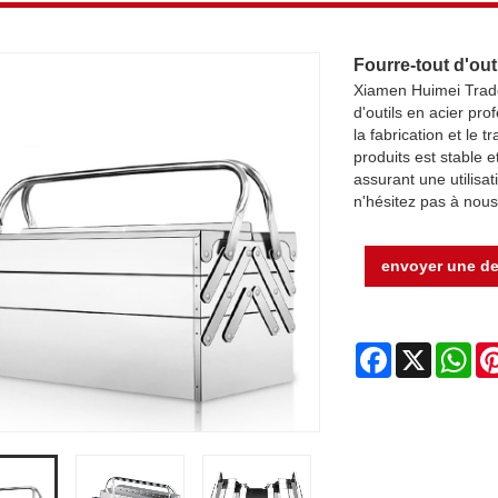
Fourre-tout d'outi
Xiamen Huimei Trade 
d'outils en acier pr
la fabrication et le
produits est stable e
assurant une utilisat
n'hésitez pas à nou
envoyer une d
Facebook
X
Wh