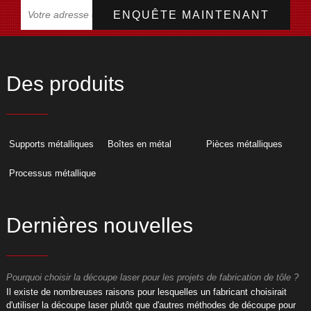
Des produits
Supports métalliques
Boîtes en métal
Pièces métalliques
Processus métallique
Dernières nouvelles
Pourquoi choisir la découpe laser pour les projets de fabrication de tôle ?
P
​Il existe de nombreuses raisons pour lesquelles un fabricant choisirait
​
d'utiliser la découpe laser plutôt que d'autres méthodes de découpe pour
d