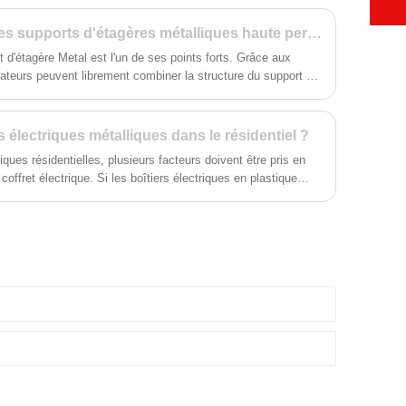
 boîtes métalliques comprennent boîtes de stockage de ruban
oîtes aux lettres métalliques, boîtes électriques métalliques
Xiamen Huimei présente des supports d'étagères métalliques haute performance pour permettre des solutions de stockage efficaces
os produits Metal Boxes comprennent des boîtes de stockage
 d'étagère Metal est l'un de ses points forts. Grâce aux
eurs, des boîtes aux lettres en métal, des boîtes électriques
sateurs peuvent librement combiner la structure du support en
métal.
aient besoin d'augmenter le nombre de niveaux de stockage ou
 manière simple et pratique.
rs électriques métalliques dans le résidentiel ?
triques résidentielles, plusieurs facteurs doivent être pris en
offret électrique. Si les boîtiers électriques en plastique
e leur prix abordable et de leur facilité d’installation, les
galement leur place dans certains scénarios. Dans cet article,
oir si vous pouvez utiliser des boîtiers électriques
résidentiel, en mettant en évidence les avantages et les
s les boîtiers électriques métalliques sont non seulement
andés.