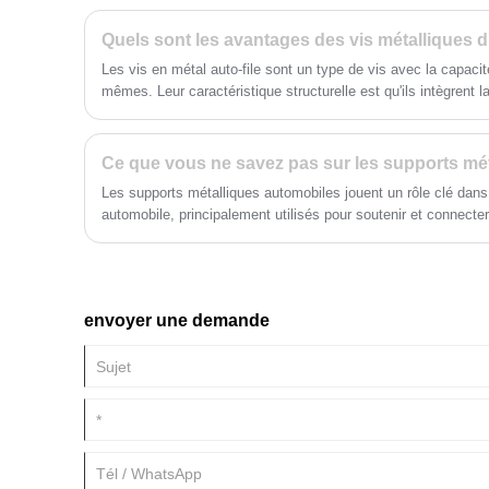
rôle central dans la protection des systèmes électriques, garanti
et leur sécurité. Des télécommunications à l’automatisation ind
servent de base à de nombreuses avancées technologiques. V
Les vis en métal auto-file sont un type de vis avec la capacit
l'utilisation des boîtes métalliques et de leur importance.
mêmes. Leur caractéristique structurelle est qu'ils intègrent l
la fonction de resserrement en un seul composant.
Ce que vous ne savez pas sur les supports mé
Les supports métalliques automobiles jouent un rôle clé dans
automobile, principalement utilisés pour soutenir et connect
d'assurer la stabilité et la sécurité de l'ensemble de la struc
souvent constitués d'acier à haute résistance, d'alliages d'al
hautes performances, ce qui non seulement augmente la capa
mais réduit également le poids total de la carrosserie du véhi
envoyer une demande
de carburant et performances de conduite. Avec les progrès d
des supports métalliques automobiles devient de plus en plus
l'analyse par éléments finis et de la conception assistée par 
technologies avancées, ce qui permet au support de répondre
tout en s’adaptant mieux aux besoins de modèles diversifiés.