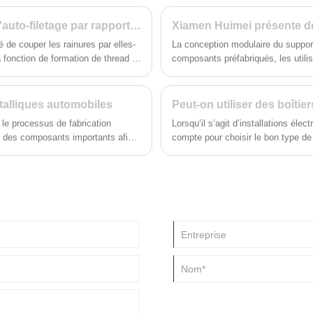
ssant leur stabilité, leur fiabilité
de haute qualité. Nos produits de
ustrielle, les boîtiers métalliques
adhésif, boîtes pour extincteurs, b
Quels sont les avantages des vis métalliques d'auto-filetage par rapport aux autres vis?
oici un aperçu plus approfondi de
et boîtes à outils métalliques. N
é de couper les rainures par elles-
La conception modulaire du support
de bandes, des boîtes pour extinct
a fonction de formation de thread et
composants préfabriqués, les utili
en métal et des boîtes à outils en 
fonction de leurs besoins, qu'ils 
d'ajuster la hauteur du support, de
talliques automobiles
Peut-on utiliser des boîtie
 le processus de fabrication
Lorsqu’il s’agit d’installations élec
er des composants importants afin
compte pour choisir le bon type de c
ture du véhicule. Ces supports sont
sont couramment utilisés en raison d
uminium et d'autres matériaux
boîtiers électriques en métal ont é
cité de charge des supports,
nous explorerons la question de sav
cule, améliorant ainsi l'économie
métalliques dans un environnement 
e la technologie, la conception
scénarios spécifiques dans lesquel
 complexe, comme l'utilisation de
autorisés mais également recomm
ordinateur (CAO) et d'autres
 aux normes de sécurité strictes.