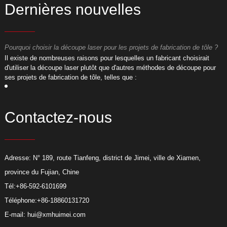
Dernières nouvelles
Pourquoi choisir la découpe laser pour les projets de fabrication de tôle ?
P
​Il existe de nombreuses raisons pour lesquelles un fabricant choisirait
​
d'utiliser la découpe laser plutôt que d'autres méthodes de découpe pour
d
ses projets de fabrication de tôle, telles que :
s
Contactez-nous
Adresse: N° 189, route Tianfeng, district de Jimei, ville de Xiamen,
province du Fujian, Chine
Tél:
+86-592-6101699
Téléphone:
+86-18860131720
E-mail:
hui@xmhuimei.com