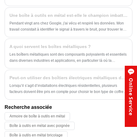
seulement d'excellentes performances de durabilité et de protection,
mais plus important encore, leur polyvalence est largement utilisée
Une boîte à outils en métal est-elle le champion imbattable pour vos outils ?
dans la distribution d'énergie, le contrôle des équipements et
l'automatisation industrielle.
Pendant vingt ans chez Google, j'ai vécu et respiré les données. Mon
travail consistait à identifier le signal à travers le bruit, pour trouver les
solutions les meilleures et les plus fiables. Maintenant, j'ai troqué des
lignes de code contre des clés, mais le même état d'esprit analytique
A quoi servent les boîtes métalliques ?
demeure. Lorsqu’il s’agissait de protéger mes outils, le choix était clair.
J'ai choisi une boîte à outils en métal, en particulier celle de Huimei.
Les boîtiers métalliques sont des composants polyvalents et essentiels
Laissez-moi vous expliquer pourquoi cette décision est une évidence
dans diverses industries et applications, en particulier là où la
pour tout utilisateur sérieux.
protection contre les interférences électromagnétiques et
radiofréquences (EMI/RFI) est cruciale. Ces boîtiers robustes jouent un
Peut-on utiliser des boîtiers électriques métalliques dans le résidentiel ?
rôle central dans la protection des systèmes électriques, garantissant
Online Service
leur stabilité, leur fiabilité et leur sécurité. Des télécommunications à
Lorsqu’il s’agit d’installations électriques résidentielles, plusieurs
l’automatisation industrielle, les boîtiers métalliques servent de base à
facteurs doivent être pris en compte pour choisir le bon type de coffret
de nombreuses avancées technologiques. Voici un aperçu plus
électrique. Si les boîtiers électriques en plastique sont couramment
approfondi de l'utilisation des boîtes métalliques et de leur importance.
utilisés en raison de leur prix abordable et de leur facilité d’installation,
Recherche associée
les boîtiers électriques en métal ont également leur place dans certains
Armoire de boîte à outils en métal
scénarios. Dans cet article, nous explorerons la question de savoir si
vous pouvez utiliser des boîtiers électriques métalliques dans un
Boîte à outils en métal avec poignée
environnement résidentiel, en mettant en évidence les avantages et les
scénarios spécifiques dans lesquels les boîtiers électriques
Boîte à outils en métal bricolage