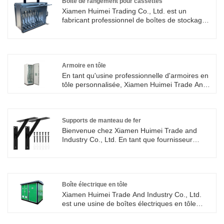
en acier inoxydable présente une excellente
Boîte de rangement pour cassettes
résistance à la corrosion et à l'abrasion, ce qui
Xiamen Huimei Trading Co., Ltd. est un
la rend adaptée à une utilisation dans une
fabricant professionnel de boîtes de stockage
variété d'environnements difficiles, notamment
de cassettes en Chine. Nous proposons des
les domaines industriels, de la construction,
étuis de stockage de bandes pour les
chimiques et autres.
collectionneurs et les utilisateurs
professionnels. Fabriqués à partir de
matériaux de haute qualité et dotés d'un
Armoire en tôle
savoir-faire exquis, ils offrent des
En tant qu'usine professionnelle d'armoires en
performances de stockage et de protection
tôle personnalisée, Xiamen Huimei Trade And
exceptionnelles.
Industry Co., Ltd. personnalisera les produits
en fonction des besoins fondamentaux des
clients et vous fournira des solutions
correspondantes.
Supports de manteau de fer
Bienvenue chez Xiamen Huimei Trade and
Industry Co., Ltd. En tant que fournisseur
professionnel, nos supports de cheminée en
fer allient résistance et esthétique, ce qui en
fait le choix idéal pour ajouter de la chaleur et
de la sécurité aux maisons modernes.
Boîte électrique en tôle
Xiamen Huimei Trade And Industry Co., Ltd.
est une usine de boîtes électriques en tôle
personnalisée. Nous avons réalisé quelque
chose en fabriquant des produits : un bon