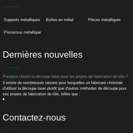
Supports métalliques
Boîtes en métal
Pièces métalliques
Processus métallique
Dernières nouvelles
Pourquoi choisir la découpe laser pour les projets de fabrication de tôle ?
P
​Il existe de nombreuses raisons pour lesquelles un fabricant choisirait
​
d'utiliser la découpe laser plutôt que d'autres méthodes de découpe pour
d
ses projets de fabrication de tôle, telles que :
s
Contactez-nous