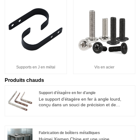
Supports en J en métal
Vis en acier
Produits chauds
Support d'étagère en fer d'angle
Le support d'étagère en fer à angle lourd,
conçu dans un souci de précision et de
durabilité, témoigne de l'engagement de
Xiamen Huimei Trade And Industry Co., Ltd.
envers l'excellence dans le domaine des
accessoires d'ameublement. Cette série de
supports polyvalents offre une solution robuste
Fabrication de boîtiers métalliques
pour sécuriser les étagères, les téléviseurs et
Huimei Xiamen Chine est une usine