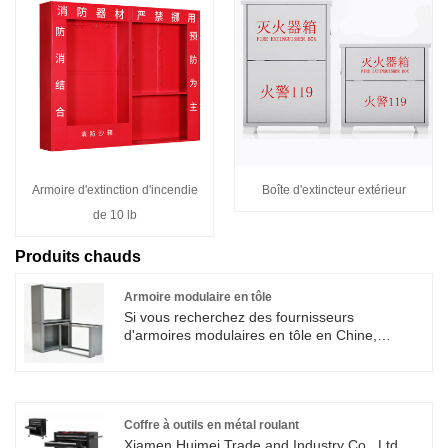
Armoire d'extinction d'incendie
Boîte d'extincteur extérieur
de 10 lb
Produits chauds
Armoire modulaire en tôle
Si vous recherchez des fournisseurs
d'armoires modulaires en tôle en Chine,
Xiamen Huimei est votre meilleur choix. Nous
pouvons vous aider avec les lignes de
production automatisées, les salles
informatiques et d'autres projets, en vous
offrant une extension ou un ajustement facile
Coffre à outils en métal roulant
des armoires internes, particulièrement
Xiamen Huimei Trade and Industry Co., Ltd.