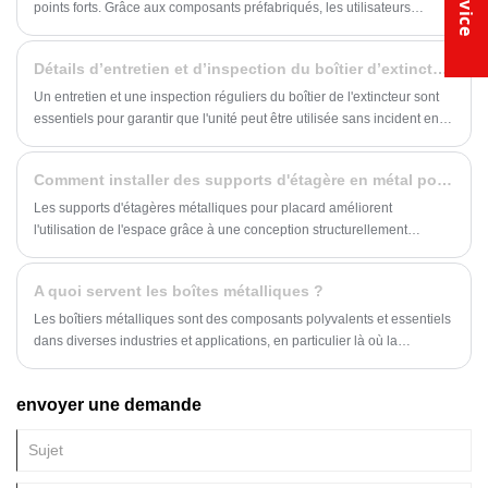
courrier, vous êtes au bon endroit. Passons en revue l'installation
points forts. Grâce aux composants préfabriqués, les utilisateurs
appropriée d'une boîte aux lettres en métal Hui Mei robuste pour
peuvent librement combiner la structure du support en fonction de leurs
garantir qu'elle reste ferme pendant des années.
besoins, qu'ils aient besoin d'augmenter le nombre de niveaux de
Détails d’entretien et d’inspection du boîtier d’extincteur
stockage ou d'ajuster la hauteur du support, de manière simple et
pratique.
Un entretien et une inspection réguliers du boîtier de l'extincteur sont
essentiels pour garantir que l'unité peut être utilisée sans incident en
cas d'urgence. Voici quelques recommandations spécifiques en
matière d’entretien et d’inspection :
Comment installer des supports d'étagère en métal pour placard ?
Les supports d'étagères métalliques pour placard améliorent
l'utilisation de l'espace grâce à une conception structurellement
intégrée. Le processus d'installation doit respecter strictement les
principes mécaniques et les propriétés des matériaux pour garantir la
A quoi servent les boîtes métalliques ?
stabilité portante à long terme du support.
Les boîtiers métalliques sont des composants polyvalents et essentiels
dans diverses industries et applications, en particulier là où la
protection contre les interférences électromagnétiques et
radiofréquences (EMI/RFI) est cruciale. Ces boîtiers robustes jouent un
envoyer une demande
rôle central dans la protection des systèmes électriques, garantissant
leur stabilité, leur fiabilité et leur sécurité. Des télécommunications à
l’automatisation industrielle, les boîtiers métalliques servent de base à
de nombreuses avancées technologiques. Voici un aperçu plus