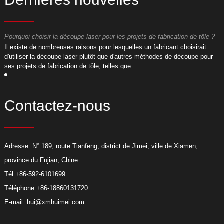
Pourquoi choisir la découpe laser pour les projets de fabrication de tôle ?
P
​Il existe de nombreuses raisons pour lesquelles un fabricant choisirait
​
d'utiliser la découpe laser plutôt que d'autres méthodes de découpe pour
d
ses projets de fabrication de tôle, telles que :
s
Contactez-nous
Adresse: N° 189, route Tianfeng, district de Jimei, ville de Xiamen,
province du Fujian, Chine
Tél:
+86-592-6101699
Téléphone:
+86-18860131720
E-mail:
hui@xmhuimei.com