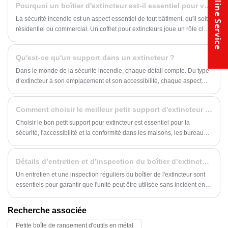
Online Service
Pourquoi un boîtier d'extincteur est-il essentiel pour votre sécurité
métalliques de haute qualité. Nos produits de boîtes métalliques
comprennent boîtes de stockage de ruban adhésif, boîtes pour
La sécurité incendie est un aspect essentiel de tout bâtiment, qu'il soit
extincteurs, boîtes aux lettres métalliques, boîtes électriques
résidentiel ou commercial. Un coffret pour extincteurs joue un rôle clé
métalliques et boîtes à outils métalliques. Nos produits Metal Boxes
en garantissant que les extincteurs soient facilement accessibles en
comprennent des boîtes de stockage de bandes, des boîtes pour
cas d'urgence.
Qu'est-ce qu'un support dans un extincteur ?
extincteurs, des boîtes aux lettres en métal, des boîtes électriques en
métal et des boîtes à outils en métal.
Dans le monde de la sécurité incendie, chaque détail compte. Du type
d’extincteur à son emplacement et son accessibilité, chaque aspect
des équipements de sécurité incendie est conçu pour assurer la
sécurité des personnes et des biens. Un élément essentiel de la
Comment choisir le meilleur petit support d'extincteur pour la sécurité et l'efficacité
sécurité incendie est le support d'extincteur, un dispositif métallique
robuste conçu pour fixer solidement les extincteurs sur les murs pour
Choisir le bon petit support pour extincteur est essentiel pour la
un accès facile en cas d'urgence. Dans cet article, nous explorerons
sécurité, l'accessibilité et la conformité dans les maisons, les bureaux,
l'importance et la fonctionnalité des supports d'extincteurs et leur rôle
les véhicules et les environnements industriels. Ce guide complet
dans le maintien de l'état de préparation et du respect de la sécurité
explore les types, les matériaux, les méthodes d'installation et les
Détails d’entretien et d’inspection du boîtier d’extincteur
dans divers contextes.
conseils de sélection pour vous aider à prendre une décision éclairée.
Que vous recherchiez la durabilité, la portabilité ou l'intégration
Un entretien et une inspection réguliers du boîtier de l'extincteur sont
esthétique, cet article fournit des avis d'experts et des conseils
essentiels pour garantir que l'unité peut être utilisée sans incident en
pratiques.
cas d'urgence. Voici quelques recommandations spécifiques en
matière d’entretien et d’inspection :
Recherche associée
Petite boîte de rangement d'outils en métal