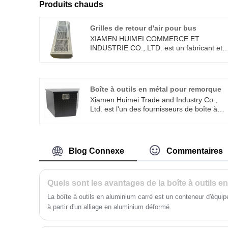
Produits chauds
Grilles de retour d'air pour bus
XIAMEN HUIMEI COMMERCE ET
INDUSTRIE CO., LTD. est un fabricant et
fournisseur de grilles de retour d'air pour
bus en Chine qui peut vendre en gros des
grilles de retour d'air pour bus. Nous
pouvons vous fournir un service
Boîte à outils en métal pour remorque
professionnel et un meilleur prix. Si vous
Xiamen Huimei Trade and Industry Co.,
êtes intéressé par les grilles de retour d'air
Ltd. est l'un des fournisseurs de boîte à
pour les produits de bus, veuillez nous
outils en métal pour remorque, qui adopte
contacter. Nous suivons la qualité du repo
une conception à triple joint et convient au
assuré que le prix de la conscience, un
flottes d'ingénierie, à l'exploration en plein
service dédié.
air et aux équipes de maintenance
Blog Connexe
Commentaires
professionnelles. Bienvenue à acheter
dans notre usine et nous pouvons offrir
des remises raisonnables.
La boîte à outils en aluminium carré est un conteneur d'équip
à partir d'un alliage en aluminium déformé.