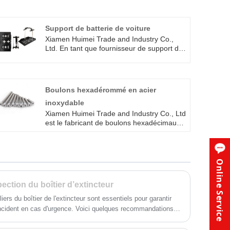
Support de batterie de voiture
Xiamen Huimei Trade and Industry Co.,
Ltd. En tant que fournisseur de support de
batterie professionnelle de voiture, afin de
correspondre à divers nouveaux modèles
de véhicules énergétiques, nous utilisons
une conception qui peut s'adapter à
Boulons hexadérommé en acier
plusieurs modèles de véhicules, pour les
inoxydable
matériaux que nous choisissons en fer, la
haute résistance du fer peut garantir que la
Xiamen Huimei Trade and Industry Co., Ltd
résistance est toujours en ligne, peu
est le fabricant de boulons hexadécimaux
importe quand.
en acier inoxydable fiable, que vous ayez
besoin d'une forte résistance à la corrosion
ou des boulons à haute résistance, nos vis
de tête de clause en acier inoxydable sont
Online Service
votre choix idéal.
pection du boîtier d’extincteur
iers du boîtier de l'extincteur sont essentiels pour garantir
s incident en cas d'urgence. Voici quelques recommandations
t d’inspection :