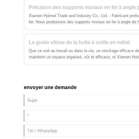
Xiamen Huimei Trade and Industry Co., Ltd. - Fabricant prof
fer. Nous produisons des supports muraux en fer à angle de ha
technologie avancée de coupe laser et de flexion CNC. Notre
précision assure une précision dimensionnelle précise, ce qui fa
l'installation facile.
Le guide ultime de la boîte à outils en métal
Que ce soit au travail ou dans la vie, un stockage efficace de
maintenir un espace organisé, sûr et efficace, et Xiamen Hui
présente une boîte à outils en métal de haute qualité qui offre
les accidents et protège les équipements précieux.
envoyer une demande