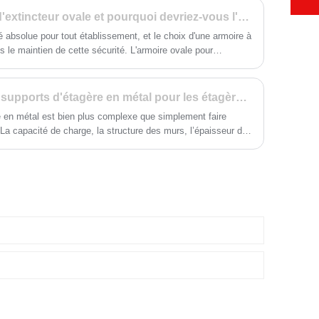
Qu'est-ce qu'une armoire d'extincteur ovale et pourquoi devriez-vous l'envisager
té absolue pour tout établissement, et le choix d'une armoire à
ns le maintien de cette sécurité. L'armoire ovale pour
te qui offre à la fois fonctionnalité et valeur esthétique. Ce
aractéristiques et les raisons pour lesquelles vous devriez
 d'extincteur ovale. Nous examinerons également comment cela
Comment choisir les bons supports d'étagère en métal pour les étagères murales
importance de choisir un fournisseur fiable comme Huimei.
e en métal est bien plus complexe que simplement faire
. La capacité de charge, la structure des murs, l’épaisseur du
t l’environnement d’installation jouent tous un rôle essentiel
es à long terme.