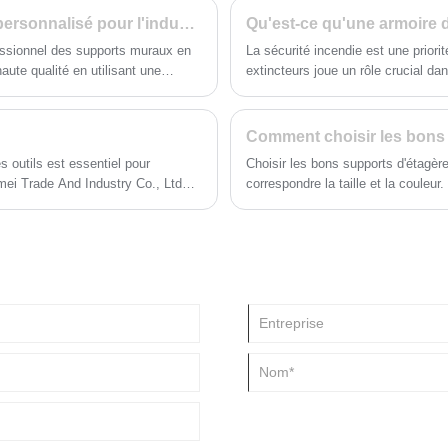
Précision des supports muraux en fer à angle personnalisé pour l'industrie et la construction!
essionnel des supports muraux en
La sécurité incendie est une priori
ute qualité en utilisant une
extincteurs joue un rôle crucial da
 processus de fabrication de
extincteurs est une solution innovan
cilite la stabilité structurelle et
blog explorera les avantages, les c
envisager d'installer une armoire
améliore la sécurité incendie et l'
s outils est essentiel pour
Choisir les bons supports d'étagèr
mei Trade And Industry Co., Ltd
correspondre la taille et la couleur
 une productivité efficace, prévient
matériau, le traitement de surface e
dans la sécurité et les performanc